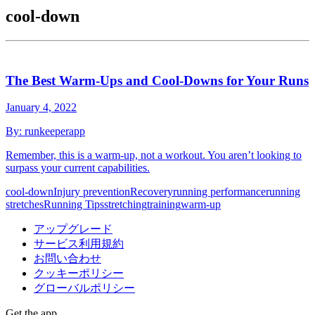
cool-down
The Best Warm-Ups and Cool-Downs for Your Runs
January 4, 2022
By:
runkeeperapp
Remember, this is a warm-up, not a workout. You aren’t looking to
surpass your current capabilities.
cool-down
Injury prevention
Recovery
running performance
running
stretches
Running Tips
stretching
training
warm-up
アップグレード
サービス利用規約
お問い合わせ
クッキーポリシー
グローバルポリシー
Get the app