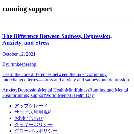
running support
The Difference Between Sadness, Depression,
Anxiety, and Stress
October 12, 2021
By:
runkeeperapp
Learn the core differences between the most commonly
interchanged terms—stress and anxiety and sadness and depression.
Anxiety
Depression
Mental Health
Mindfulness
Running and Mental
Health
running support
World Mental Health Day
アップグレード
サービス利用規約
お問い合わせ
クッキーポリシー
グローバルポリシー