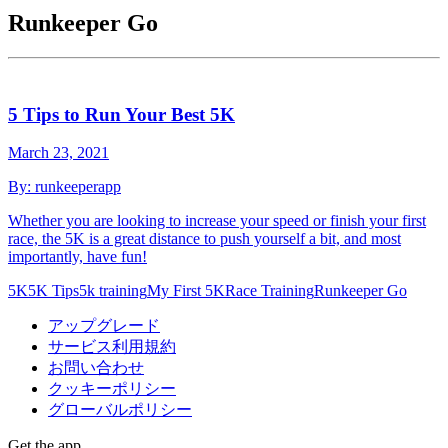
Runkeeper Go
5 Tips to Run Your Best 5K
March 23, 2021
By:
runkeeperapp
Whether you are looking to increase your speed or finish your first
race, the 5K is a great distance to push yourself a bit, and most
importantly, have fun!
5K
5K Tips
5k training
My First 5K
Race Training
Runkeeper Go
アップグレード
サービス利用規約
お問い合わせ
クッキーポリシー
グローバルポリシー
Get the app