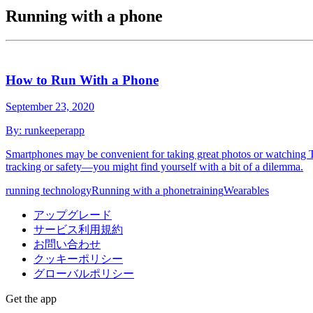
Running with a phone
How to Run With a Phone
September 23, 2020
By:
runkeeperapp
Smartphones may be convenient for taking great photos or watching TV
tracking or safety—you might find yourself with a bit of a dilemma.
running technology
Running with a phone
training
Wearables
アップグレード
サービス利用規約
お問い合わせ
クッキーポリシー
グローバルポリシー
Get the app