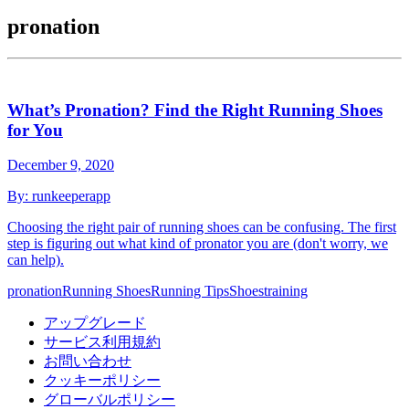
pronation
What’s Pronation? Find the Right Running Shoes
for You
December 9, 2020
By:
runkeeperapp
Choosing the right pair of running shoes can be confusing. The first
step is figuring out what kind of pronator you are (don't worry, we
can help).
pronation
Running Shoes
Running Tips
Shoes
training
アップグレード
サービス利用規約
お問い合わせ
クッキーポリシー
グローバルポリシー