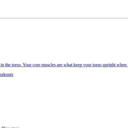
tion in the torso. Your core muscles are what keep your torso upright w
orkouts