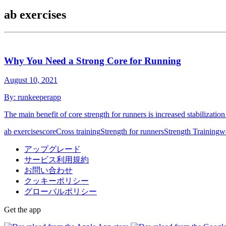
ab exercises
Why You Need a Strong Core for Running
August 10, 2021
By:
runkeeperapp
The main benefit of core strength for runners is increased stabiliza
ab exercises
core
Cross training
Strength for runners
Strength Training
w
アップグレード
サービス利用規約
お問い合わせ
クッキーポリシー
グローバルポリシー
Get the app