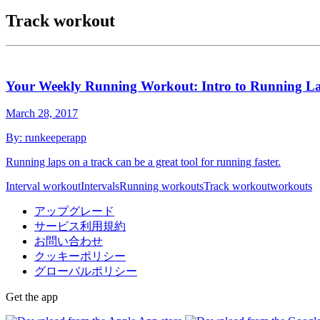
Track workout
Your Weekly Running Workout: Intro to Running La
March 28, 2017
By:
runkeeperapp
Running laps on a track can be a great tool for running faster.
Interval workout
Intervals
Running workouts
Track workout
workouts
アップグレード
サービス利用規約
お問い合わせ
クッキーポリシー
グローバルポリシー
Get the app