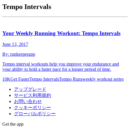
Tempo Intervals
Your Weekly Running Workout: Tempo Intervals
June 13, 2017
By:
runkeeperapp
Tempo interval workouts help you improve your endurance and
your ability to hold a faster pace for a longer period of time.
10K
Get Faster
Tempo Intervals
Tempo Runs
weekly workout series
アップグレード
サービス利用規約
お問い合わせ
クッキーポリシー
グローバルポリシー
Get the app