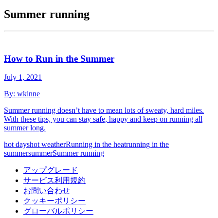
Summer running
How to Run in the Summer
July 1, 2021
By:
wkinne
Summer running doesn’t have to mean lots of sweaty, hard miles.
With these tips, you can stay safe, happy and keep on running all
summer long.
hot days
hot weather
Running in the heat
running in the
summer
summer
Summer running
アップグレード
サービス利用規約
お問い合わせ
クッキーポリシー
グローバルポリシー