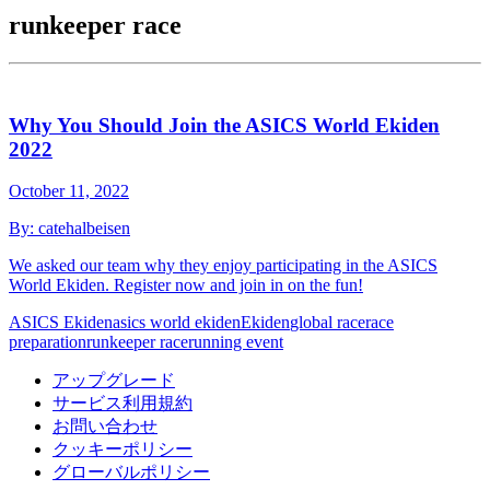
runkeeper race
Why You Should Join the ASICS World Ekiden
2022
October 11, 2022
By:
catehalbeisen
We asked our team why they enjoy participating in the ASICS
World Ekiden. Register now and join in on the fun!
ASICS Ekiden
asics world ekiden
Ekiden
global race
race
preparation
runkeeper race
running event
アップグレード
サービス利用規約
お問い合わせ
クッキーポリシー
グローバルポリシー