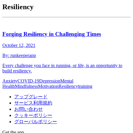
Resiliency
Forging Resiliency in Challenging Times
October 12, 2021
By:
runkeeperapp
Every challenge you face in running, or life, is an opportunity to
build resiliency.
Anxiety
COVID-19
Depression
Mental
Health
Mindfulness
Motivation
Resiliency
training
アップグレード
サービス利用規約
お問い合わせ
クッキーポリシー
グローバルポリシー
Get the app