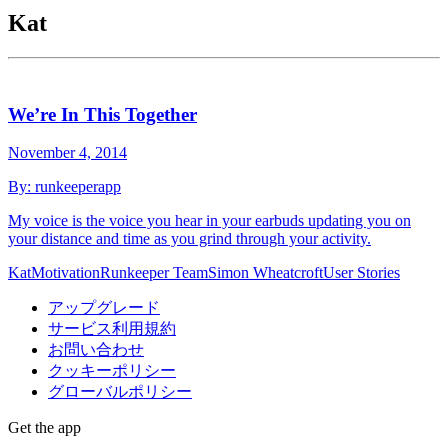
Kat
We’re In This Together
November 4, 2014
By:
runkeeperapp
My voice is the voice you hear in your earbuds updating you on
your distance and time as you grind through your activity.
Kat
Motivation
Runkeeper Team
Simon Wheatcroft
User Stories
アップグレード
サービス利用規約
お問い合わせ
クッキーポリシー
グローバルポリシー
Get the app