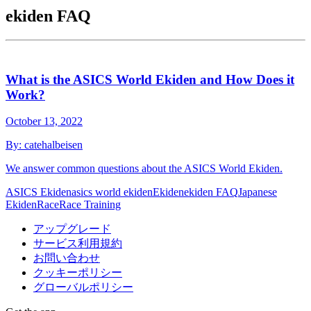
ekiden FAQ
What is the ASICS World Ekiden and How Does it
Work?
October 13, 2022
By:
catehalbeisen
We answer common questions about the ASICS World Ekiden.
ASICS Ekiden
asics world ekiden
Ekiden
ekiden FAQ
Japanese
Ekiden
Race
Race Training
アップグレード
サービス利用規約
お問い合わせ
クッキーポリシー
グローバルポリシー