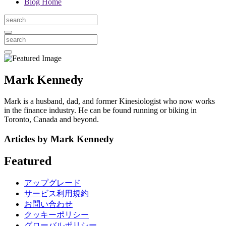
Blog Home
Mark Kennedy
Mark is a husband, dad, and former Kinesiologist who now works
in the finance industry. He can be found running or biking in
Toronto, Canada and beyond.
Articles by Mark Kennedy
Featured
アップグレード
サービス利用規約
お問い合わせ
クッキーポリシー
グローバルポリシー